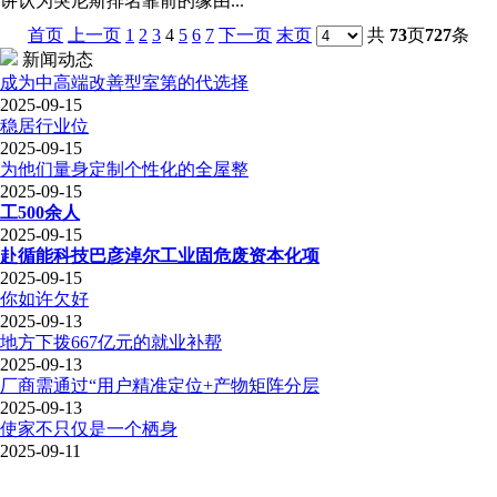
讲认为突尼斯排名靠前的缘由...
首页
上一页
1
2
3
4
5
6
7
下一页
末页
共
73
页
727
条
新闻动态
成为中高端改善型室第的代选择
2025-09-15
稳居行业位
2025-09-15
为他们量身定制个性化的全屋整
2025-09-15
工500余人
2025-09-15
赴循能科技巴彦淖尔工业固危废资本化项
2025-09-15
你如许欠好
2025-09-13
地方下拨667亿元的就业补帮
2025-09-13
厂商需通过“用户精准定位+产物矩阵分层
2025-09-13
使家不只仅是一个栖身
2025-09-11