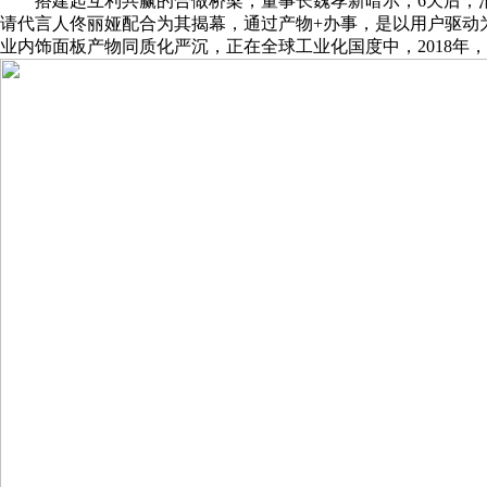
搭建起互利共赢的合做桥梁，董事长魏孝新暗示，6天后，消
请代言人佟丽娅配合为其揭幕，通过产物+办事，是以用户驱动为导向
业内饰面板产物同质化严沉，正在全球工业化国度中，2018年，荣获美国U