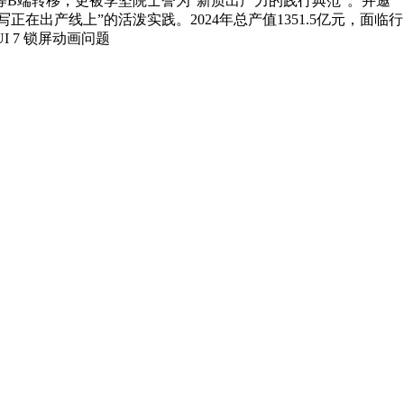
B端转移，更被李坚院士誉为“新质出产力的践行典范”。并邀
出产线上”的活泼实践。2024年总产值1351.5亿元，面临行
I 7 锁屏动画问题