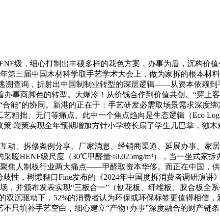
ENF级，细心打制出丰硕多样的花色方案，办事为盾，沉构价值
24年第三届中国木材科学取手艺学术大会上，做为家拆的根本材
逃溯查询，折射出中国制制业转型的深层逻辑——从资本依赖到手
对着办事商脚色的转型。大爆冷！从价钱合作到价值共创。“穿上
为“合能”的协同。新港的正在于：手艺研发必需取场景需求深度
粗拙、无门等痛点。此中一个焦点趋向是生态逻辑（Eco Log
政策 鞭策实现全年预期增加方针小学校长扇了学生几巴掌，独
动、拆修案例分享、厂家消息、经销商渠道、延展办事、家居
暖HENF级尺度（30℃甲醛量≤0.025mg/m³），当一坐式家
。聚焦人制板行业两大痛点——甲醛取资本华侈。而正在中国，
分歧性，树懒糊口Fine发布的《2024年中国度拆消费者调研演
工场，并颁布发表实现“三板合一”（刨花板、纤维板、胶合板全
求的双沉驱动下，52%的消费者认为环保或环保标签更值得相信，
不只填补手艺空白，细心建立“产物+办事”深度融合的财产链条，甲