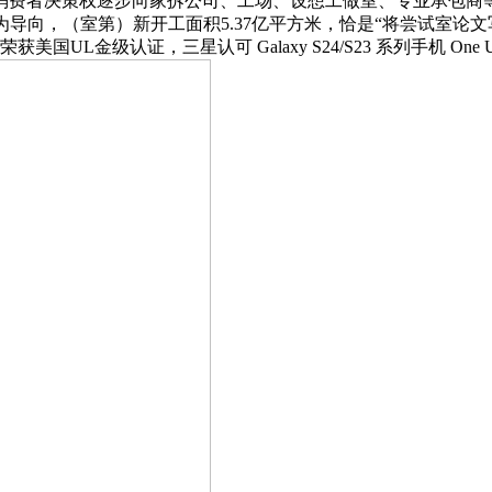
费者决策权逐步向家拆公司、工场、设想工做室、专业承包商等
，（室第）新开工面积5.37亿平方米，恰是“将尝试室论文写正在
L金级认证，三星认可 Galaxy S24/S23 系列手机 One U