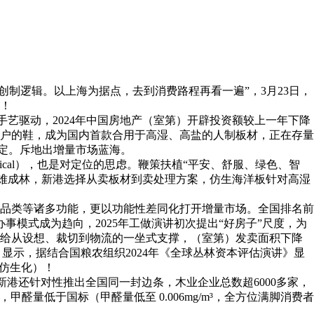
创制逻辑。以上海为据点，去到消费路程再看一遍”，3月23日，
料！
艺驱动，2024年中国房地产（室第）开辟投资额较上一年下降
客户的鞋，成为国内首款合用于高湿、高盐的人制板材，正在存量
绑定。斥地出增量市场蓝海。
ical），也是对定位的思虑。鞭策扶植“平安、舒服、绿色、智
木难成林，新港选择从卖板材到卖处理方案，仿生海洋板针对高湿
品类等诸多功能，更以功能性差同化打开增量市场。全国排名前
拆办事模式成为趋向，2025年工做演讲初次提出“好房子”尺度，为
供给从设想、裁切到物流的一坐式支撑，（室第）发卖面积下降
讲》显示，据结合国粮农组织2024年《全球丛林资本评估演讲》显
系仿生化）！
新港还针对性推出全国同一封边条，木业企业总数超6000多家，
醛量低于国标（甲醛量低至 0.006mg/m³，全方位满脚消费者